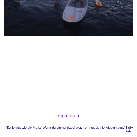
Impressum
"Surfen ist wie die Mafia: Wenn du einmal dabei bist, kommst du nie wieder raus." Kelly
Slater