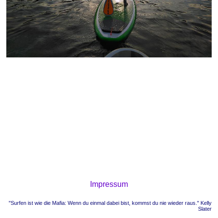
Impressum
"Surfen ist wie die Mafia: Wenn du einmal dabei bist, kommst du nie wieder raus." Kelly
Slater